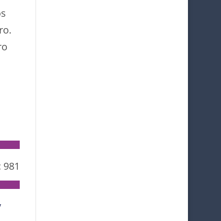
os
ro.
ro
:
981
y