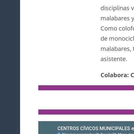
disciplinas 
malabares y
Como colofó
de monociclo
malabares, t
asistente.
Colabora: C