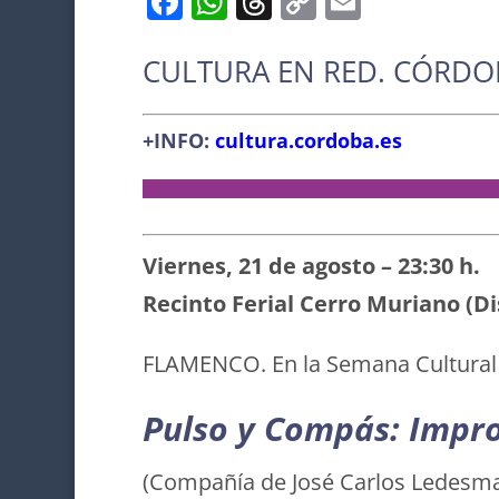
F
W
T
C
E
a
h
h
o
m
c
at
re
p
ai
CULTURA EN RED. CÓRDO
e
s
a
y
l
b
A
d
Li
+INFO:
cultura.cordoba.es
o
p
s
n
o
p
k
k
Viernes, 21 de agosto – 23:30 h.
Recinto Ferial Cerro Muriano (Di
FLAMENCO. En la Semana Cultural
Pulso y Compás: Impr
(Compañía de José Carlos Ledesm