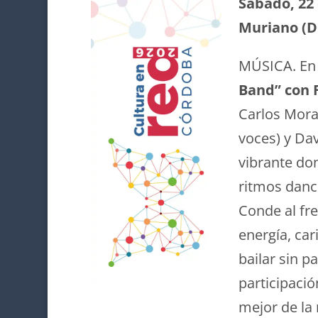
Sábado, 22 
Muriano (Di
MÚSICA. En 
Band” con 
Carlos Moral
voces) y Dav
vibrante don
ritmos dance
Conde al fr
energía, car
bailar sin p
participació
mejor de la