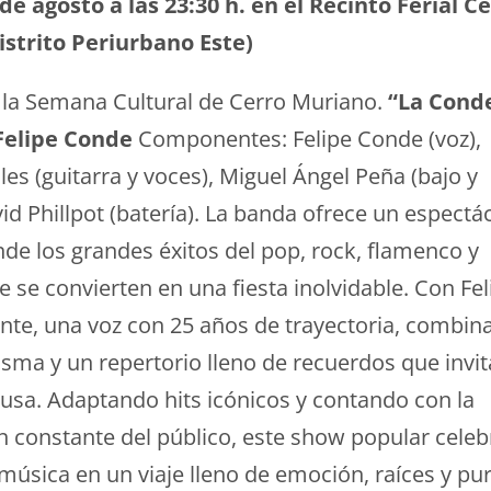
de agosto a las 23:30 h. en el Recinto Ferial C
strito Periurbano Este)
la Semana Cultural de Cerro Muriano.
“La Cond
Felipe Conde
Componentes: Felipe Conde (voz),
es (guitarra y voces), Miguel Ángel Peña (bajo y
id Phillpot (batería). La banda ofrece un espectá
de los grandes éxitos del pop, rock, flamenco y
 se convierten en una fiesta inolvidable. Con Fel
ente, una voz con 25 años de trayectoria, combin
isma y un repertorio lleno de recuerdos que invit
ausa. Adaptando hits icónicos y contando con la
n constante del público, este show popular celeb
 música en un viaje lleno de emoción
, raíces y pu