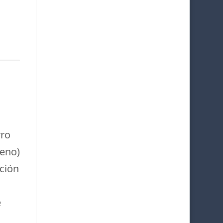
rro
eno)
ción
e