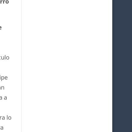
erro
e
culo
ipe
an
a a
ra lo
ra