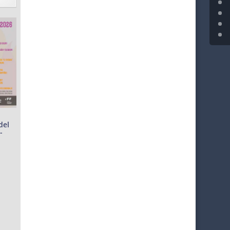
del
-