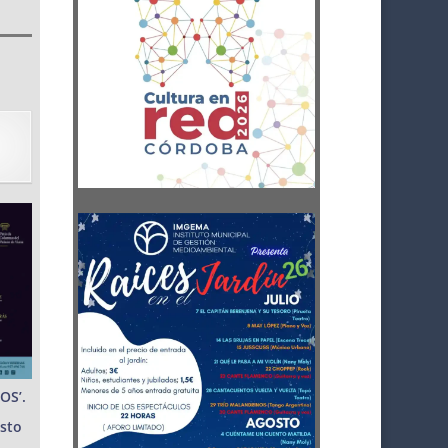
OS’.
osto