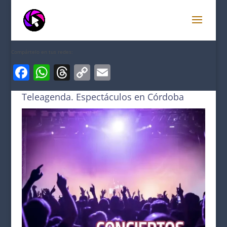
Compártelo en tus redes:
Facebook
WhatsApp
Threads
Copy
Email
Link
Teleagenda. Espectáculos en Córdoba