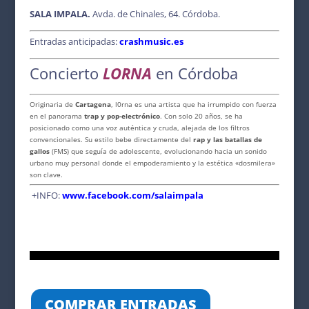
o
p
s
n
SALA IMPALA.
Avda. de Chinales, 64. Córdoba.
o
p
k
Entradas anticipadas:
crashmusic.es
k
Concierto
LORNA
en Córdoba
Originaria de
Cartagena
, l0rna es una artista que ha irrumpido con fuerza
en el panorama
trap y pop-electrónico
. Con solo 20 años, se ha
posicionado como una voz auténtica y cruda, alejada de los filtros
convencionales. Su estilo bebe directamente del
rap y las batallas de
gallos
(FMS) que seguía de adolescente, evolucionando hacia un sonido
urbano muy personal donde el empoderamiento y la estética «dosmilera»
son clave.
+INFO:
www.facebook.com/salaimpala
COMPRAR ENTRADAS