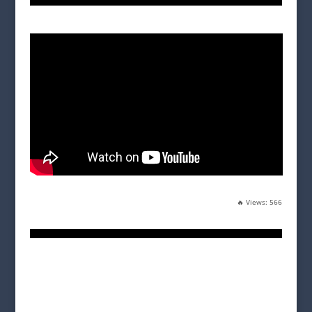
🔥 Views:
566