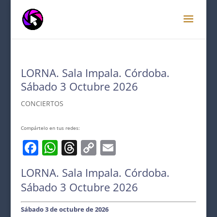
LORNA. Sala Impala. Córdoba.
Sábado 3 Octubre 2026
CONCIERTOS
Compártelo en tus redes:
F
W
T
C
E
a
h
h
o
m
LORNA. Sala Impala. Córdoba.
c
at
re
p
ai
Sábado 3 Octubre 2026
e
s
a
y
l
b
A
d
Li
Sábado 3 de octubre de 2026