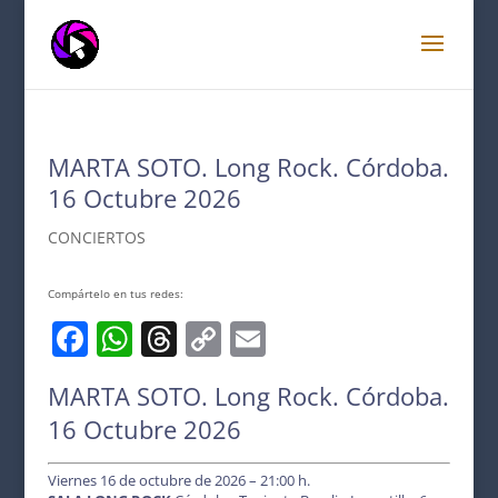
MARTA SOTO. Long Rock. Córdoba.
16 Octubre 2026
CONCIERTOS
Compártelo en tus redes:
F
W
T
C
E
a
h
h
o
m
MARTA SOTO. Long Rock. Córdoba.
c
at
re
p
ai
16 Octubre 2026
e
s
a
y
l
b
A
d
Li
Viernes 16 de octubre de 2026 – 21:00 h.