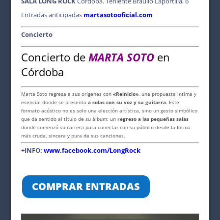
SALA LONG ROCK
Córdoba. Teniente Braulio Laportilla, 6
o
p
s
n
Entradas anticipadas
martasotooficial.com
o
p
k
k
Concierto
Concierto de
MARTA SOTO
en
Córdoba
Marta Soto regresa a sus orígenes con
«Reinicio»
, una propuesta íntima y
esencial donde se presenta
a solas con su voz y su guitarra
. Este
formato acústico no es solo una elección artística, sino un gesto simbólico
que da sentido al título de su álbum: un
regreso a las pequeñas salas
donde comenzó su carrera para conectar con su público desde la forma
más cruda, sincera y pura de sus canciones.
+INFO
:
www.facebook.com/LongRock
COMPRAR ENTRADAS