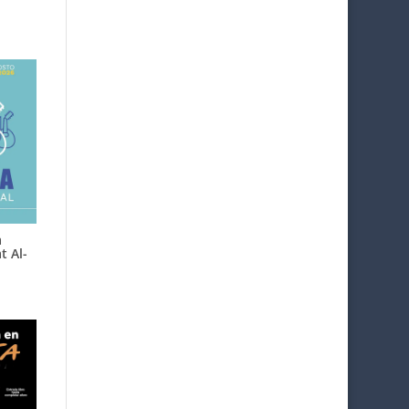
a
t Al-