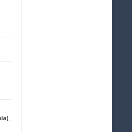
la)
,
a