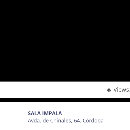
🔥 Views
SALA IMPALA
Avda. de Chinales, 64. Córdoba