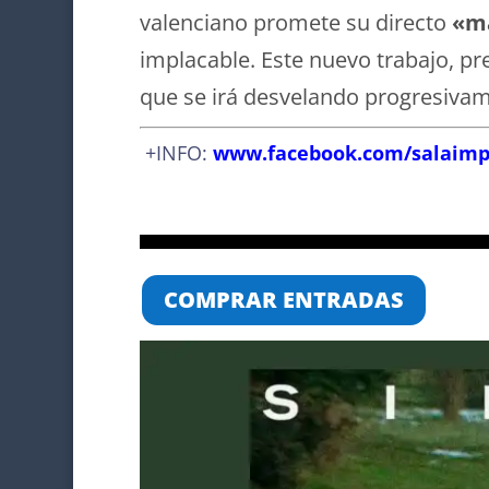
valenciano promete su directo
«má
implacable. Este nuevo trabajo, pr
que se irá desvelando progresivam
+INFO:
www.facebook.com/salaimp
COMPRAR ENTRADAS