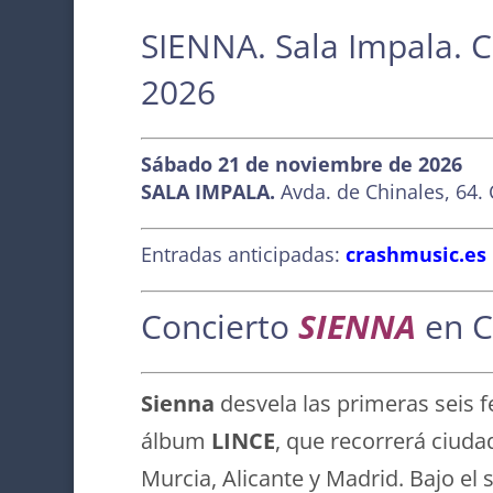
a
h
h
o
m
c
at
re
p
ai
SIENNA. Sala Impala. 
e
s
a
y
l
2026
b
A
d
Li
o
p
s
n
Sábado 21 de noviembre de 2026
o
p
k
SALA IMPALA.
Avda. de Chinales, 64.
k
Entradas anticipadas:
crashmusic.es
Concierto
SIENNA
en 
Sienna
desvela las primeras seis f
álbum
LINCE
, que recorrerá ciuda
Murcia, Alicante y Madrid. Bajo el 